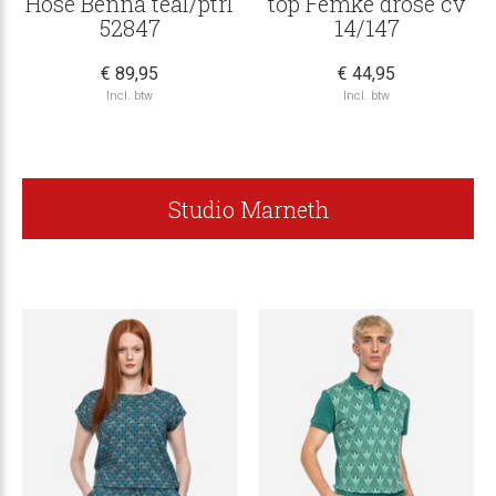
Hose Benna teal/ptrl
top Femke drose cv
52847
14/147
€ 89,95
€ 44,95
Incl. btw
Incl. btw
Studio Marneth