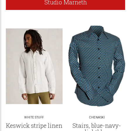
Studio Marneth
WHITE STUFF
CHENASKI
Keswick stripe linen
Stairs, blue-navy-