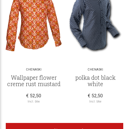
CHENASKI
CHENASKI
Wallpaper flower
polka dot black
creme rust mustard
white
€ 52,50
€ 52,50
Incl. btw
Incl. btw