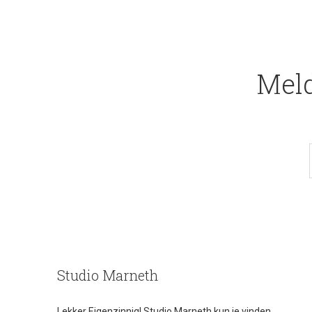
Meld
Studio Marneth
Lekker Eigenzinnig! Studio Marneth kun je vinden