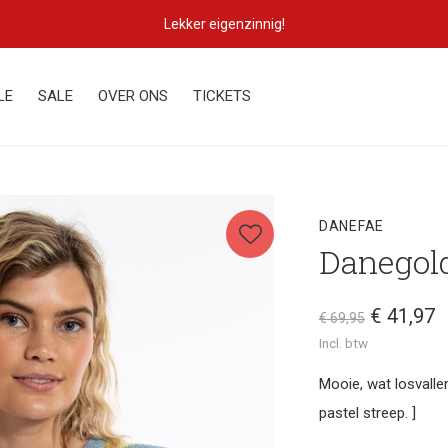
Lekker eigenzinnig!
LE
SALE
OVER ONS
TICKETS
DANEFAE
Danegold
€ 41,97
€ 69,95
Incl. btw
Mooie, wat losvalle
pastel streep. ]