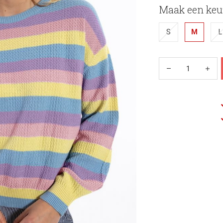
Maak een keu
S
M
L