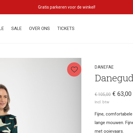
Lekker eigenzinnig!
LE
SALE
OVER ONS
TICKETS
DANEFAE
Danegudr
€ 63,00
€ 105,00
Incl. btw
Fijne, comfortabele 
lange mouwen. Fijne
met ooievaars.