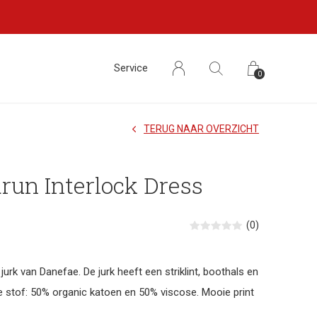
Service
0
TERUG NAAR OVERZICHT
un Interlock Dress
(0)
jurk van Danefae. De jurk heeft een striklint, boothals en
 stof: 50% organic katoen en 50% viscose. Mooie print