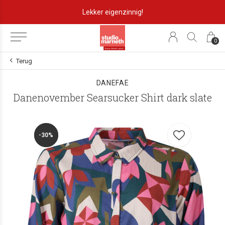
Lekker eigenzinnig!
0
Terug
DANEFAE
Danenovember Searsucker Shirt dark slate
-30%
-30%