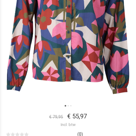
€ 55,97
€ 79,95
Incl. btw
(0)