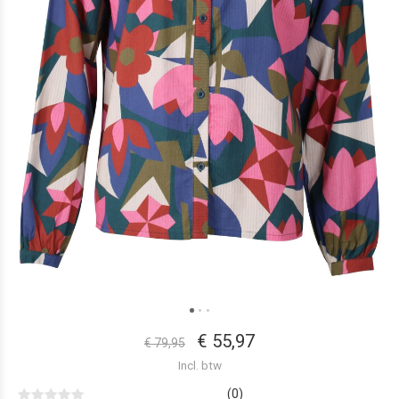
€ 55,97
€ 79,95
Incl. btw
(0)