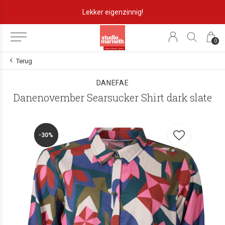
Lekker eigenzinnig!
0
Terug
DANEFAE
Danenovember Searsucker Shirt dark slate
-30%
-30%