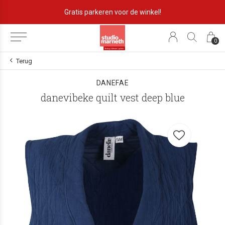
Gratis parkeren voor de winkel!
0
Terug
DANEFAE
danevibeke quilt vest deep blue