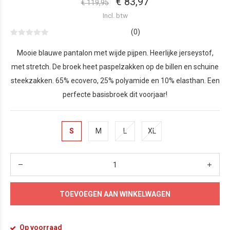
€ 83,97
€ 119,95
Incl. btw
(0)
Mooie blauwe pantalon met wijde pijpen. Heerlijke jerseystof,
met stretch. De broek heet paspelzakken op de billen en schuine
steekzakken. 65% ecovero, 25% polyamide en 10% elasthan. Een
perfecte basisbroek dit voorjaar!
S
M
L
XL
TOEVOEGEN AAN WINKELWAGEN
Op voorraad