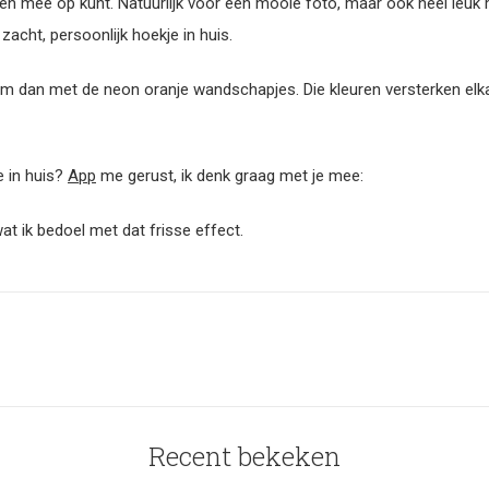
kanten mee op kunt. Natuurlijk voor een mooie foto, maar ook heel leu
acht, persoonlijk hoekje in huis.
’m dan met de neon oranje wandschapjes. Die kleuren versterken elka
e in huis?
App
me gerust, ik denk graag met je mee:
wat ik bedoel met dat frisse effect.
Recent bekeken