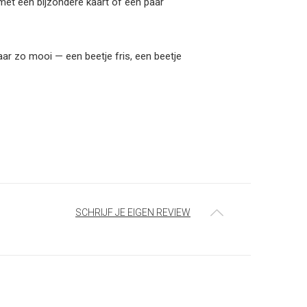
k met een bijzondere kaart of een paar
ar zo mooi — een beetje fris, een beetje
SCHRIJF JE EIGEN REVIEW