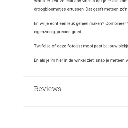
Wat ik er zelf zo leuk aan vind, is dat je er alle 
droogbloemetjes ertussen. Dat geeft meteen zo’n z
En wil je echt een leuk geheel maken? Combineer 
eigenzinnig, precies goed.
Twijfel je of deze fotolijst mooi past bij jouw plekj
En als je ’m hier in de winkel ziet, snap je meteen 
Reviews