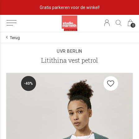
Lekker eigenzinnig!
0
Terug
UVR BERLIN
Litithina vest petrol
-40%
-40%