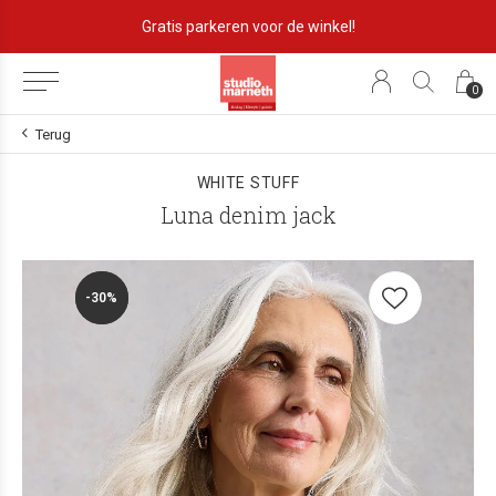
Gratis parkeren voor de winkel!
0
Terug
WHITE STUFF
Luna denim jack
-30%
-30%