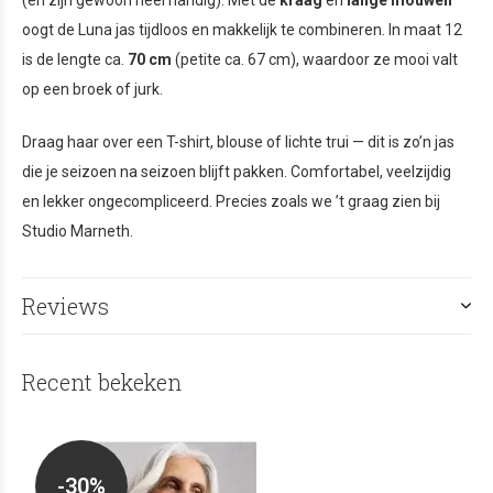
(én zijn gewoon heel handig). Met de
kraag
en
lange mouwen
oogt de Luna jas tijdloos en makkelijk te combineren. In maat 12
is de lengte ca.
70 cm
(petite ca. 67 cm), waardoor ze mooi valt
op een broek of jurk.
Draag haar over een T-shirt, blouse of lichte trui — dit is zo’n jas
die je seizoen na seizoen blijft pakken. Comfortabel, veelzijdig
en lekker ongecompliceerd. Precies zoals we ’t graag zien bij
Studio Marneth.
Reviews
Recent bekeken
-30%