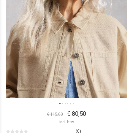
€ 80,50
€ 115,00
Incl. btw
(0)