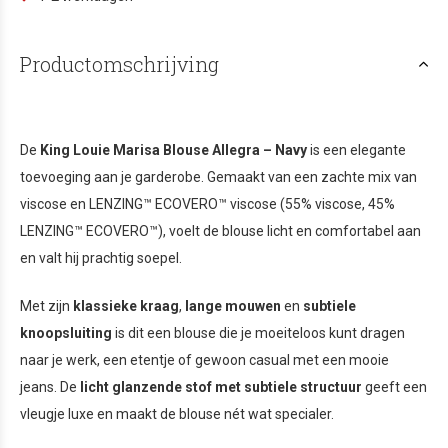
Productomschrijving
De
King Louie Marisa Blouse Allegra – Navy
is een elegante
toevoeging aan je garderobe. Gemaakt van een zachte mix van
viscose en LENZING™ ECOVERO™ viscose (55% viscose, 45%
LENZING™ ECOVERO™), voelt de blouse licht en comfortabel aan
en valt hij prachtig soepel.
Met zijn
klassieke kraag
,
lange mouwen
en
subtiele
knoopsluiting
is dit een blouse die je moeiteloos kunt dragen
naar je werk, een etentje of gewoon casual met een mooie
jeans. De
licht glanzende stof met subtiele structuur
geeft een
vleugje luxe en maakt de blouse nét wat specialer.