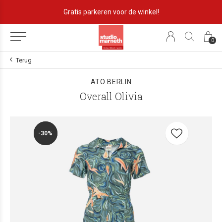
Gratis parkeren voor de winkel!
0
Terug
ATO BERLIN
Overall Olivia
-30%
-30%