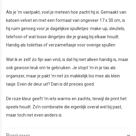
Als je ’m vastpakt, voel je meteen hoe zacht hij is. Gemaakt van
katoen velvet en met een formaat van ongeveer 17 x 30 cm, is
hij ruim genoeg voor je dagelijkse spulletjes: make-up, sleutels,
telefoon of wat losse dingetjes die je graag bij elkaar houdt.
Handig als toilettas of verzameltasje voor overige spullen
Wat ik er zelf zo fijn aan vind, is dat hij niet alleen handig is, maar
ook gewoon leuk om te gebruiken. Je stopt ’m in je tas als
organizer, maar je pakt ’m net zo makkelijk los mee als klein
tasje. Even de deur uit? Dan is dit precies goed.
De roze kleur geeft ’m iets warms en zachts, terwijl de print het
speels houdt. Zo’n combinatie die eigenlijk overal wel bij past,
maar toch net even anders is
Reviews