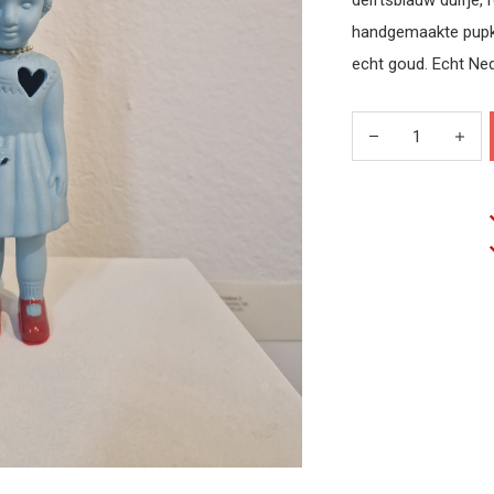
delftsblauw duifje,
handgemaakte pupke
echt goud. Echt Ne