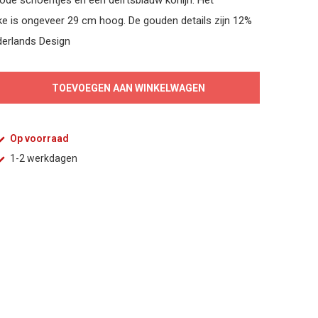
 rode schoentjes en een delftsblauw konijn. Het
 is ongeveer 29 cm hoog. De gouden details zijn 12%
derlands Design
TOEVOEGEN AAN WINKELWAGEN
Op voorraad
1-2 werkdagen