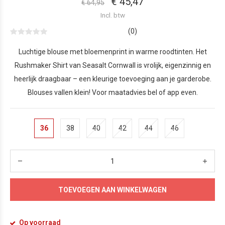
€ 45,47
€ 64,95
Incl. btw
(0)
Luchtige blouse met bloemenprint in warme roodtinten. Het
Rushmaker Shirt van Seasalt Cornwall is vrolijk, eigenzinnig en
heerlijk draagbaar – een kleurige toevoeging aan je garderobe.
Blouses vallen klein! Voor maatadvies bel of app even.
36
38
40
42
44
46
TOEVOEGEN AAN WINKELWAGEN
Op voorraad