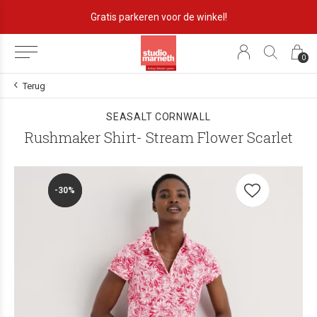
Gratis parkeren voor de winkel!
0
Terug
SEASALT CORNWALL
Rushmaker Shirt- Stream Flower Scarlet
-30%
-30%