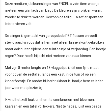
Deze medium jubileumslinger van ENGEL is zo’n item waar je
meteen een glimlach van krijgt. De kleuren zijn vrolijk en warm,
zonder té druk te worden. Gewoon gezellig — alsof er spontaan
iets te vieren valt.
De slinger is gemaakt van gerecyclede PET-flessen en voelt
stevig aan. Fijn dus dat je hem niet alleen binnen kunt gebruiken,
maar ook buiten tijdens een tuinfeestje of verjaardag. Een beetje
regen? Daar hoeft hij echt niet meteen van naar binnen.
Met zijn 8 meter lengte en 18 vlaggetjes is dit een fijne maat
voor boven de eettafel, langs een kast, in de tuin of op een
kinderfeestje. En omdat hij herbruikbaar is, haal je hem er ieder
jaar weer met plezier bij.
Ik vind het zelf leuk om hem te combineren met bloemen,
kaarsen en een tafel vol lekkers. Niet te netjes, juist een beetje