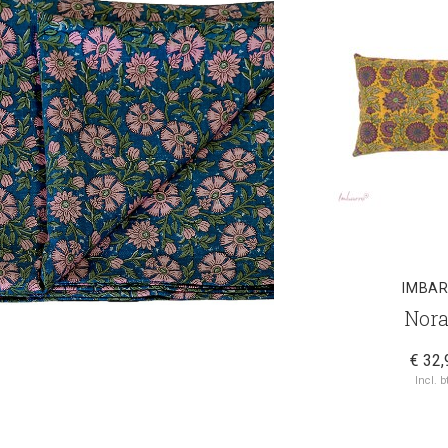
IMBA
Nora
€ 32,
Incl. b