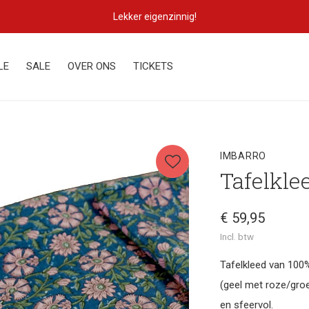
Lekker eigenzinnig!
LE
SALE
OVER ONS
TICKETS
IMBARRO
Tafelkle
€ 59,95
Incl. btw
Tafelkleed van 100%
(geel met roze/groe
en sfeervol.