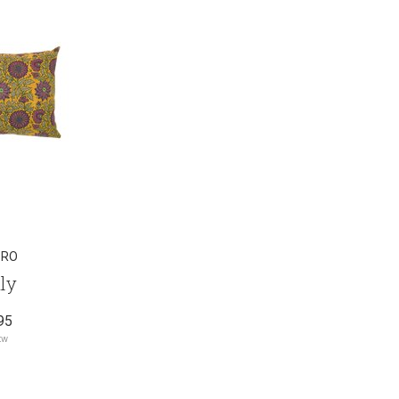
RRO
ly
95
tw