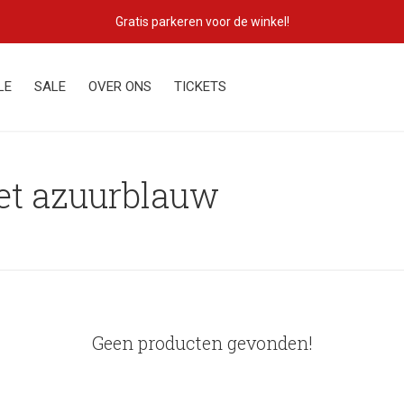
Gratis parkeren voor de winkel!
LE
SALE
OVER ONS
TICKETS
et azuurblauw
Geen producten gevonden!