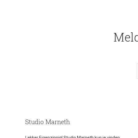
Meld
Studio Marneth
Lekker Eigenzinnig! Studio Marneth kun je vinden