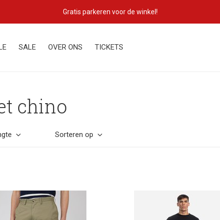
Lekker eigenzinnig!
LE
SALE
OVER ONS
TICKETS
et chino
ngte
Sorteren op