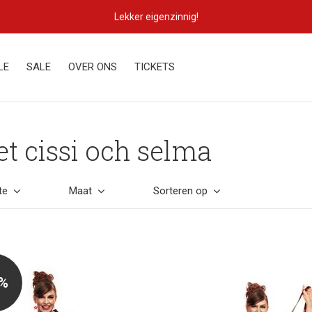
Lekker eigenzinnig!
LE
SALE
OVER ONS
TICKETS
t cissi och selma
te
Maat
Sorteren op
0%