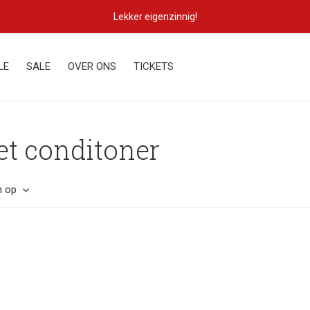
Lekker eigenzinnig!
LE
SALE
OVER ONS
TICKETS
t conditoner
n op