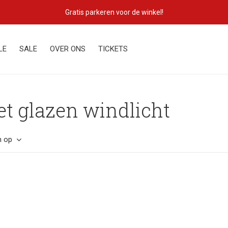
Gratis parkeren voor de winkel!
LE
SALE
OVER ONS
TICKETS
t glazen windlicht
n op