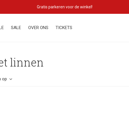
Lekker eigenzinnig!
LE
SALE
OVER ONS
TICKETS
t linnen
n op