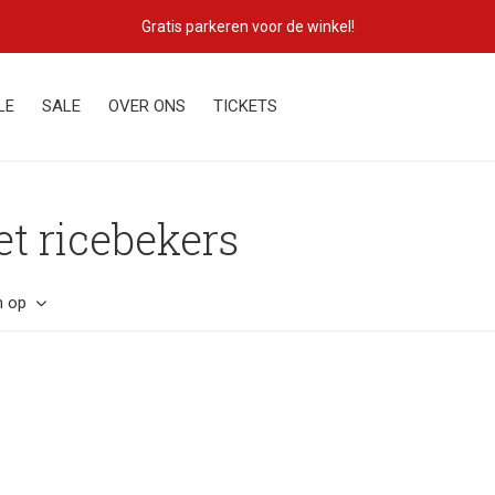
Gratis parkeren voor de winkel!
LE
SALE
OVER ONS
TICKETS
t ricebekers
n op