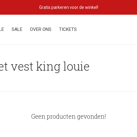
Gratis parkeren voor de winkel!
LE
SALE
OVER ONS
TICKETS
t vest king louie
Geen producten gevonden!