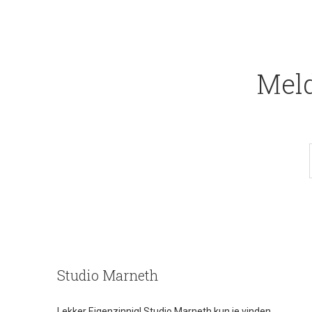
Meld
Studio Marneth
Lekker Eigenzinnig! Studio Marneth kun je vinden