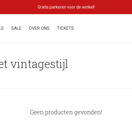
Gratis parkeren voor de winkel!
LE
SALE
OVER ONS
TICKETS
 vintagestijl
Geen producten gevonden!