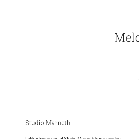
Meld
Studio Marneth
Lekker Eigenzinnig! Studio Marneth kun je vinden