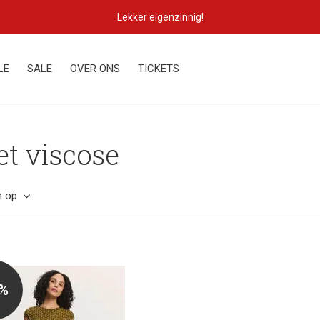
Lekker eigenzinnig!
LE
SALE
OVER ONS
TICKETS
t viscose
n op
0%