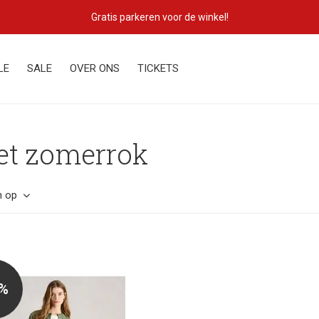
Gratis parkeren voor de winkel!
LE
SALE
OVER ONS
TICKETS
et zomerrok
n op
0%