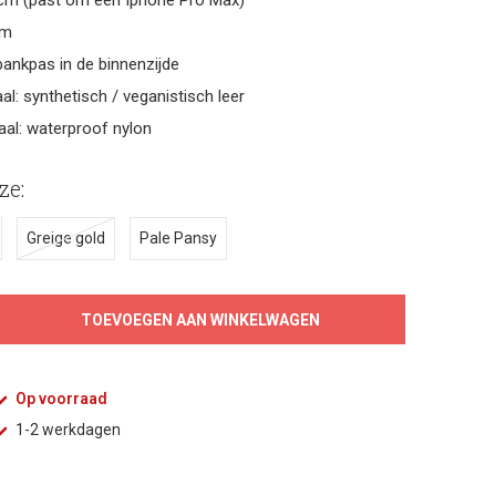
7 cm (past om een Iphone Pro Max)
cm
 bankpas in de binnenzijde
al: synthetisch / veganistisch leer
aal: waterproof nylon
ze:
Greige gold
Pale Pansy
TOEVOEGEN AAN WINKELWAGEN
Op voorraad
1-2 werkdagen