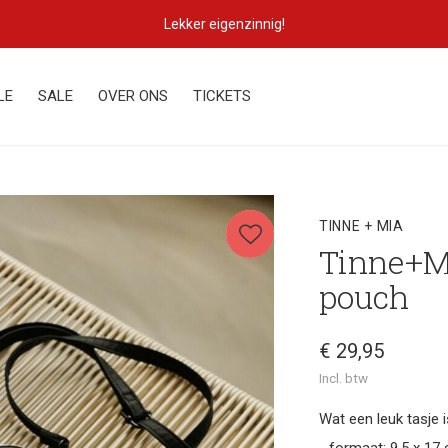
Lekker eigenzinnig!
LE
SALE
OVER ONS
TICKETS
TINNE + MIA
Tinne+Mi
pouch
€ 29,95
Incl. btw
Wat een leuk tasje is