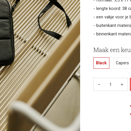
- formaat: 9,5 x 1
- lengte koord: 38 
- een vakje voor je
- buitenkant materia
- binnenkant materi
Maak een keu
Black
Capers