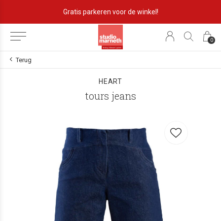
winkel!
Lekker eigenzinnig!
0
Terug
HEART
tours jeans