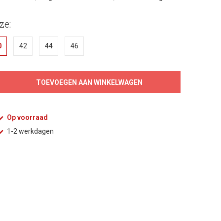
ze:
0
42
44
46
TOEVOEGEN AAN WINKELWAGEN
Op voorraad
1-2 werkdagen