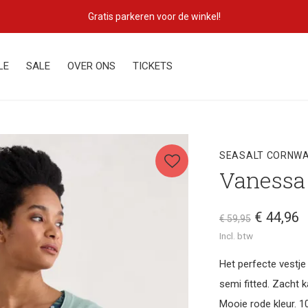
Gratis parkeren voor de winkel!
LE
SALE
OVER ONS
TICKETS
SEASALT CORNWA
Vanessa 
€ 44,96
€ 59,95
Incl. btw
Het perfecte vestje
semi fitted. Zacht
Mooie rode kleur. 1