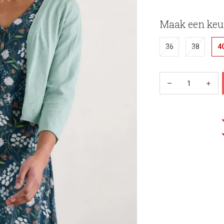
Maak een keu
36
38
4