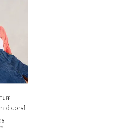
STUFF
mid coral
95
tw