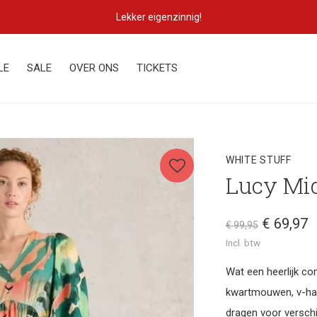
Lekker eigenzinnig!
LE
SALE
OVER ONS
TICKETS
WHITE STUFF
Lucy Mid
€ 69,97
€ 99,95
Incl. btw
Wat een heerlijk com
kwartmouwen, v-hals
dragen voor versch