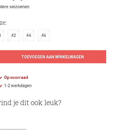
dere seizoenen.
ze:
0
42
44
46
TOEVOEGEN AAN WINKELWAGEN
Op voorraad
1-2 werkdagen
ind je dit ook leuk?